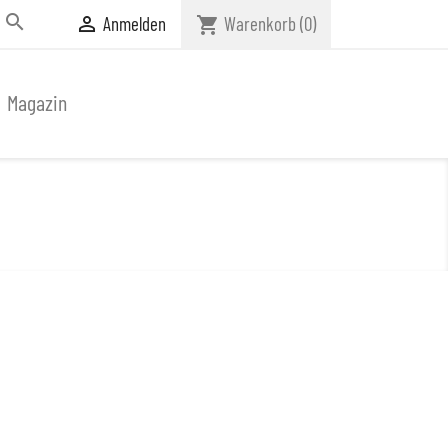

Anmelden
Warenkorb
(0)

shopping_cart
Magazin